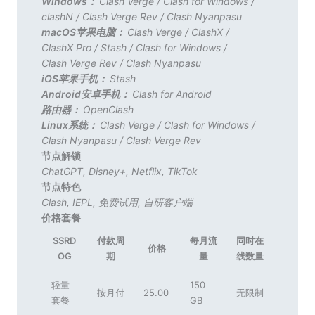
Windows：
Clash Verge
/
Clash for Windows
/
clashN
/
Clash Verge Rev
/
Clash Nyanpasu
macOS苹果电脑：
Clash Verge
/
ClashX
/
ClashX Pro
/
Stash
/
Clash for Windows
/
Clash Verge Rev
/
Clash Nyanpasu
iOS苹果手机：
Stash
Android安卓手机：
Clash for Android
路由器：
OpenClash
Linux系统：
Clash Verge
/
Clash for Windows
/
Clash Nyanpasu
/
Clash Verge Rev
节点解锁
ChatGPT
,
Disney+
,
Netflix
,
TikTok
节点特色
Clash
,
IEPL
,
免费试用
,
自研客户端
价格套餐
SSRD
付款周
每月流
同时在
价格
OG
期
量
线数量
轻量
150
按月付
25.00
无限制
套餐
GB