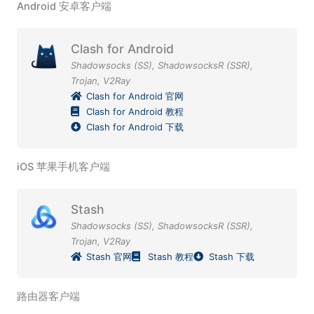
Android 安卓客户端
Clash for Android
Shadowsocks (SS)
,
ShadowsocksR (SSR)
,
Trojan
,
V2Ray
Clash for Android 官网
Clash for Android 教程
Clash for Android 下载
iOS 苹果手机客户端
Stash
Shadowsocks (SS)
,
ShadowsocksR (SSR)
,
Trojan
,
V2Ray
Stash 官网
Stash 教程
Stash 下载
路由器客户端