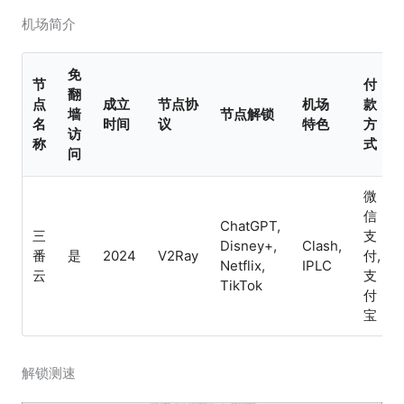
机场简介
免
节
付
翻
点
成立
节点协
机场
款
墙
节点解锁
名
时间
议
特色
方
访
称
式
问
微
信
ChatGPT,
三
支
Disney+,
Clash,
番
是
2024
V2Ray
付,
Netflix,
IPLC
云
支
TikTok
付
宝
解锁测速