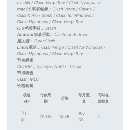
clashN
/
Clash Verge Rev
/
Clash Nyanpasu
macOS苹果电脑：
Clash Verge
/
ClashX
/
ClashX Pro
/
Stash
/
Clash for Windows
/
Clash Nyanpasu
/
Clash Verge Rev
iOS苹果手机：
Stash
Android安卓手机：
Clash for Android
路由器：
OpenClash
Linux系统：
Clash Verge
/
Clash for Windows
/
Clash Nyanpasu
/
Clash Verge Rev
节点解锁
ChatGPT
,
Disney+
,
Netflix
,
TikTok
节点特色
Clash
,
IPLC
价格套餐
极速
付款周
每月流
同时在
价格
VIP
期
量
线数量
入门
100
按月付
15.99
2
版
GB