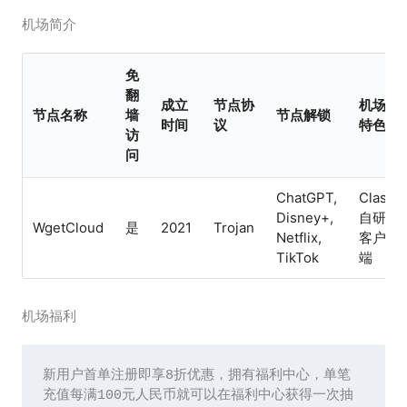
机场简介
免
翻
成立
节点协
机场
节点名称
墙
节点解锁
时间
议
特色
访
问
ChatGPT,
Clash,
Disney+,
自研
WgetCloud
是
2021
Trojan
Netflix,
客户
TikTok
端
机场福利
新用户首单注册即享8折优惠，拥有福利中心，单笔
充值每满100元人民币就可以在福利中心获得一次抽