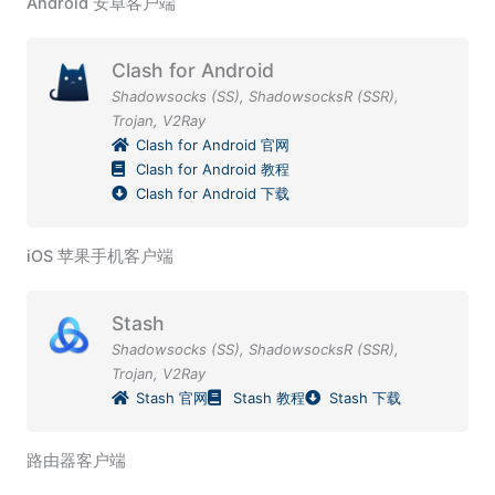
Android 安卓客户端
Clash for Android
Shadowsocks (SS)
,
ShadowsocksR (SSR)
,
Trojan
,
V2Ray
Clash for Android 官网
Clash for Android 教程
Clash for Android 下载
iOS 苹果手机客户端
Stash
Shadowsocks (SS)
,
ShadowsocksR (SSR)
,
Trojan
,
V2Ray
Stash 官网
Stash 教程
Stash 下载
路由器客户端