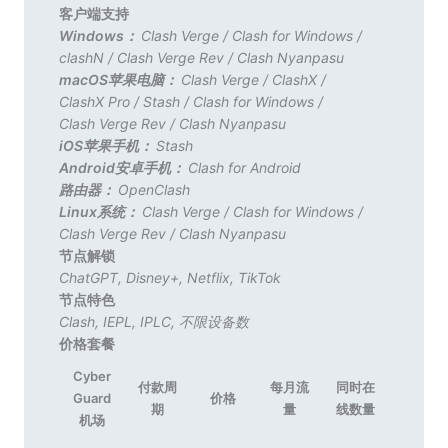
客户端支持
Windows：
Clash Verge
/
Clash for Windows
/
clashN
/
Clash Verge Rev
/
Clash Nyanpasu
macOS苹果电脑：
Clash Verge
/
ClashX
/
ClashX Pro
/
Stash
/
Clash for Windows
/
Clash Verge Rev
/
Clash Nyanpasu
iOS苹果手机：
Stash
Android安卓手机：
Clash for Android
路由器：
OpenClash
Linux系统：
Clash Verge
/
Clash for Windows
/
Clash Verge Rev
/
Clash Nyanpasu
节点解锁
ChatGPT
,
Disney+
,
Netflix
,
TikTok
节点特色
Clash
,
IEPL
,
IPLC
,
不限设备数
价格套餐
Cyber
付款周
每月流
同时在
Guard
价格
期
量
线数量
机场