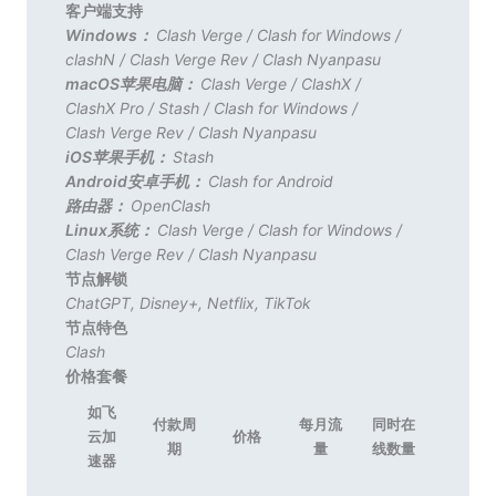
客户端支持
Windows：
Clash Verge
/
Clash for Windows
/
clashN
/
Clash Verge Rev
/
Clash Nyanpasu
macOS苹果电脑：
Clash Verge
/
ClashX
/
ClashX Pro
/
Stash
/
Clash for Windows
/
Clash Verge Rev
/
Clash Nyanpasu
iOS苹果手机：
Stash
Android安卓手机：
Clash for Android
路由器：
OpenClash
Linux系统：
Clash Verge
/
Clash for Windows
/
Clash Verge Rev
/
Clash Nyanpasu
节点解锁
ChatGPT
,
Disney+
,
Netflix
,
TikTok
节点特色
Clash
价格套餐
如飞
付款周
每月流
同时在
云加
价格
期
量
线数量
速器