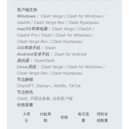
客户端支持
Windows：
Clash Verge
/
Clash for Windows
/
clashN
/
Clash Verge Rev
/
Clash Nyanpasu
macOS苹果电脑：
Clash Verge
/
ClashX
/
ClashX Pro
/
Stash
/
Clash for Windows
/
Clash Verge Rev
/
Clash Nyanpasu
iOS苹果手机：
Stash
Android安卓手机：
Clash for Android
路由器：
OpenClash
Linux系统：
Clash Verge
/
Clash for Windows
/
Clash Verge Rev
/
Clash Nyanpasu
节点解锁
ChatGPT
,
Disney+
,
Netflix
,
TikTok
节点特色
Clash
,
不限设备数
,
自研客户端
价格套餐
大哥
付款周
每月流
同时在
价格
云
期
量
线数量