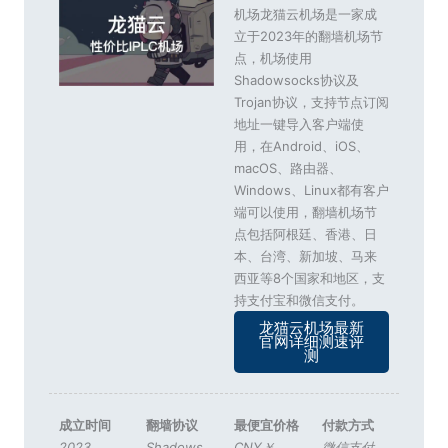
机场龙猫云机场是一家成
立于2023年的翻墙机场节
点，机场使用
Shadowsocks协议及
Trojan协议，支持节点订阅
地址一键导入客户端使
用，在Android、iOS、
macOS、路由器、
Windows、Linux都有客户
端可以使用，翻墙机场节
点包括阿根廷、香港、日
本、台湾、新加坡、马来
西亚等8个国家和地区，支
持支付宝和微信支付。
龙猫云机场最新
官网详细测速评
测
成立时间
翻墙协议
最便宜价格
付款方式
2023
Shadows
,
CNY￥
微信支付
,