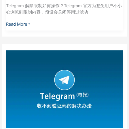
Telegram 解除限制如何操作？Telegram 官方为避免用户不小
心浏览到限制内容，预设会关闭停用过滤功
Read More »
Telegram
电
报
收
不
到
验
证
码
的
解
决
办