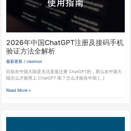
接
码
手
机
验
证
方
2026年中国ChatGPT注册及接码手机
法
验证方法全解析
全
解
最新更新
/
clashool
析
目前在中国大陆是无法直接注册 ChatGPT的，那么在中国大
陆怎么才能用上 ChatGPT 呢？怎么才能在中国 […]
Read More »
电
报
群