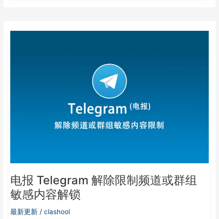
电
报
Telegram
解
除
限
制
频
道
或
群
组
敏
感
内
电报 Telegram 解除限制频道或群组
容
敏感内容解锁
解
锁
最新更新
/
clashool