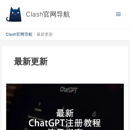
跳
至
Clash官网导航
内
容
Clash官网导航
-
最新更新
最新更新
2026
年
中
国
ChatGPT
注
册
及